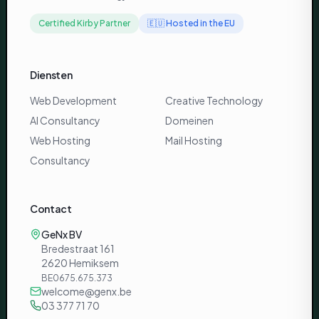
Certified Kirby Partner
🇪🇺
Hosted in the EU
Diensten
Web Development
Creative Technology
AI Consultancy
Domeinen
Web Hosting
Mail Hosting
Consultancy
Contact
GeNx BV
Bredestraat 161
2620 Hemiksem
BE0675.675.373
welcome@genx.be
03 377 71 70