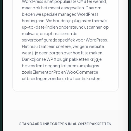
WordPress is het populairste CMS ter wereld,
maar ook het meest aangevallen. Daarom
bieden we speciale managed WordPress
hosting aan. We houden je plugins en thema's
up-to-date (indien ondersteund), scannen op
malware, en optimaliseren de
serverconfiguratie specifiek voor WordPress.
Het resultaat: een snellere, veiligere website
waar jij je geen zorgen over hoeft te maken.
Dankzij onze WP X plugin pakketten krijg je
bovendien toegang tot premium plugins
zoals Elementor Pro en WooCommerce
uitbreidingen zonder extra licentiekosten.
STANDAARD INBEGREPEN IN AL ONZE PAKKETTEN