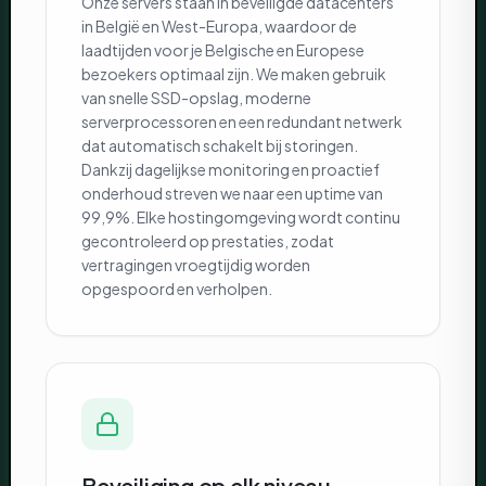
Onze servers staan in beveiligde datacenters
in België en West-Europa, waardoor de
laadtijden voor je Belgische en Europese
bezoekers optimaal zijn. We maken gebruik
van snelle SSD-opslag, moderne
serverprocessoren en een redundant netwerk
dat automatisch schakelt bij storingen.
Dankzij dagelijkse monitoring en proactief
onderhoud streven we naar een uptime van
99,9%. Elke hostingomgeving wordt continu
gecontroleerd op prestaties, zodat
vertragingen vroegtijdig worden
opgespoord en verholpen.
Beveiliging op elk niveau