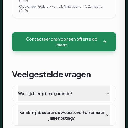
(FUP)
Optioneel
:
Gebruik van CDN netwerk: + € 2/maand
(FUP)
Contacteer ons voor een offerte op
maat
Veelgestelde vragen
Wat is jullie uptime garantie?
Kan ik mijn bestaande website verhuizen naar
jullie hosting?