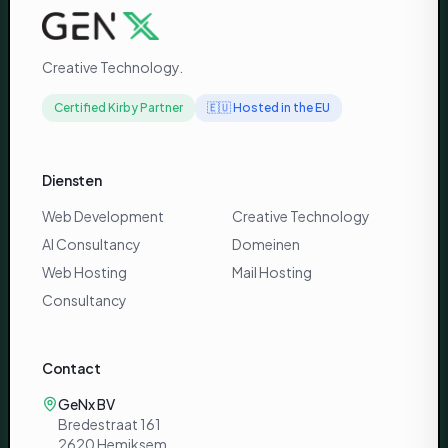
Creative Technology.
Certified Kirby Partner
🇪🇺
Hosted in the EU
Diensten
Web Development
Creative Technology
AI Consultancy
Domeinen
Web Hosting
Mail Hosting
Consultancy
Contact
GeNx BV
Bredestraat 161
2620 Hemiksem